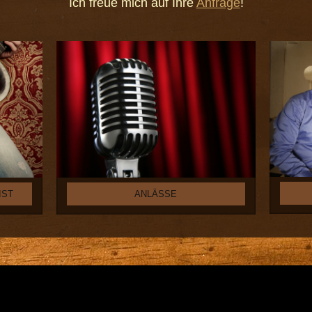
Ich freue mich auf Ihre
Anfrage
!
IST
ANLÄSSE