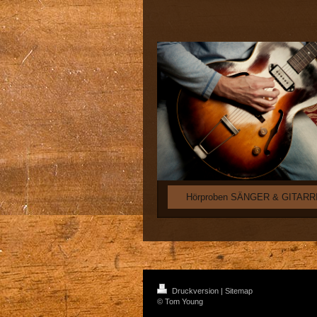
Hörproben SÄNGER & GITARR
Druckversion
|
Sitemap
© Tom Young